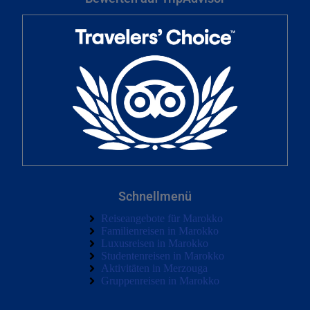
Schnellmenü
Reiseangebote für Marokko
Familienreisen in Marokko
Luxusreisen in Marokko
Studentenreisen in Marokko
Aktivitäten in Merzouga
Gruppenreisen in Marokko