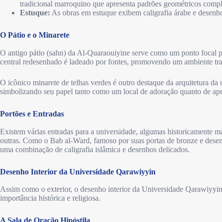
tradicional marroquino que apresenta padrões geométricos comp
Estuque:
As obras em estuque exibem caligrafia árabe e desenhos
O Pátio e o Minarete
O antigo pátio (sahn) da Al-Quaraouiyine serve como um ponto focal pa
central redesenhado é ladeado por fontes, promovendo um ambiente tra
O icônico minarete de telhas verdes é outro destaque da arquitetura da 
simbolizando seu papel tanto como um local de adoração quanto de ap
Portões e Entradas
Existem várias entradas para a universidade, algumas historicamente mai
outras. Como o Bab al-Ward, famoso por suas portas de bronze e desen
uma combinação de caligrafia islâmica e desenhos delicados.
Desenho Interior da Universidade Qarawiyyin
Assim como o exterior, o desenho interior da Universidade Qarawiyyin r
importância histórica e religiosa.
A Sala de Oração Hipóstila