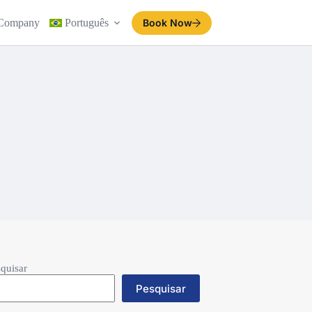
Company
Português
Book Now
quisar
Pesquisar