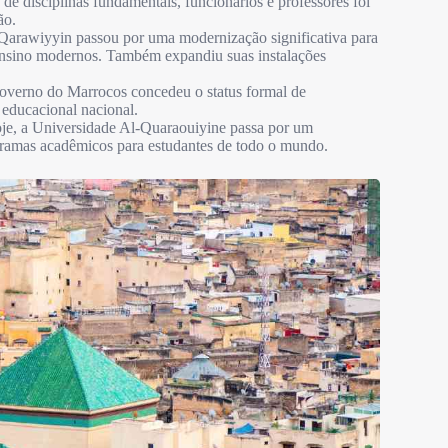
de disciplinas fundamentais, funcionários e professores foi
ão.
arawiyyin passou por uma modernização significativa para
 ensino modernos. Também expandiu suas instalações
verno do Marrocos concedeu o status formal de
 educacional nacional.
e, a Universidade Al-Quaraouiyine passa por um
ramas acadêmicos para estudantes de todo o mundo.