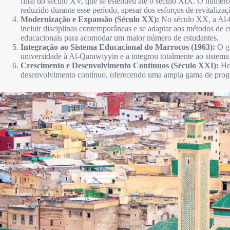
final do século XV, que se estendeu até o século XIX. O número 
reduzido durante esse período, apesar dos esforços de revitalizaç
Modernização e Expansão (Século XX):
No século XX, a Al-Q
incluir disciplinas contemporâneas e se adaptar aos métodos de
educacionais para acomodar um maior número de estudantes.
Integração ao Sistema Educacional do Marrocos (1963):
O go
universidade à Al-Qarawiyyin e a integrou totalmente ao sistema
Crescimento e Desenvolvimento Contínuos (Século XXI):
Hoj
desenvolvimento contínuo, oferecendo uma ampla gama de prog