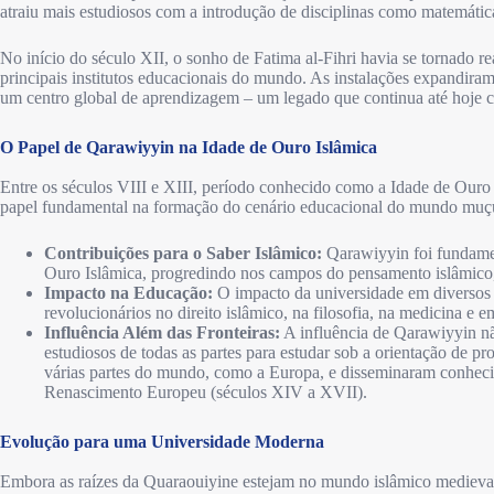
atraiu mais estudiosos com a introdução de disciplinas como matemática
No início do século XII, o sonho de Fatima al-Fihri havia se tornado 
principais institutos educacionais do mundo. As instalações expandira
um centro global de aprendizagem – um legado que continua até hoje
O Papel de Qarawiyyin na Idade de Ouro Islâmica
Entre os séculos VIII e XIII, período conhecido como a Idade de Ou
papel fundamental na formação do cenário educacional do mundo mu
Contribuições para o Saber Islâmico:
Qarawiyyin foi fundamen
Ouro Islâmica, progredindo nos campos do pensamento islâmico, d
Impacto na Educação:
O impacto da universidade em diversos 
revolucionários no direito islâmico, na filosofia, na medicina e e
Influência Além das Fronteiras:
A influência de Qarawiyyin não
estudiosos de todas as partes para estudar sob a orientação de 
várias partes do mundo, como a Europa, e disseminaram conheci
Renascimento Europeu (séculos XIV a XVII).
Evolução para uma Universidade Moderna
Embora as raízes da Quaraouiyine estejam no mundo islâmico medieval