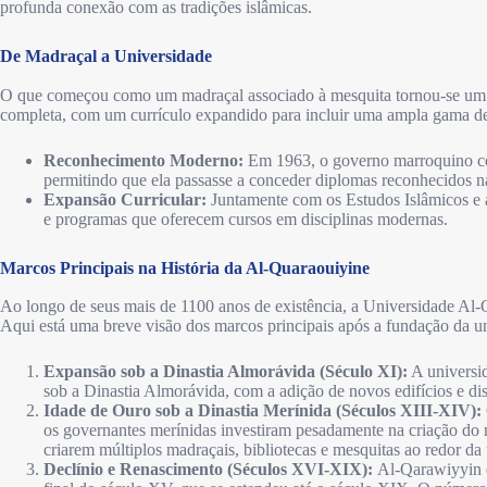
profunda conexão com as tradições islâmicas.
De Madraçal a Universidade
O que começou como um madraçal associado à mesquita tornou-se um f
completa, com um currículo expandido para incluir uma ampla gama de 
Reconhecimento Moderno:
Em 1963, o governo marroquino con
permitindo que ela passasse a conceder diplomas reconhecidos n
Expansão Curricular:
Juntamente com os Estudos Islâmicos e a
e programas que oferecem cursos em disciplinas modernas.
Marcos Principais na História da Al-Quaraouiyine
Ao longo de seus mais de 1100 anos de existência, a Universidade Al-
Aqui está uma breve visão dos marcos principais após a fundação da u
Expansão sob a Dinastia Almorávida (Século XI):
A universid
sob a Dinastia Almorávida, com a adição de novos edifícios e dis
Idade de Ouro sob a Dinastia Merínida (Séculos XIII-XIV):
os governantes merínidas investiram pesadamente na criação do m
criarem múltiplos madraçais, bibliotecas e mesquitas ao redor da
Declínio e Renascimento (Séculos XVI-XIX):
Al-Qarawiyyin e