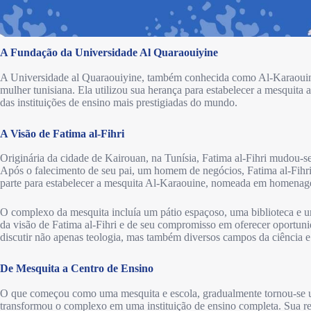
A Fundação da Universidade Al Quaraouiyine
A Universidade al Quaraouiyine, também conhecida como Al-Karaoui
mulher tunisiana. Ela utilizou sua herança para estabelecer a mesquita
das instituições de ensino mais prestigiadas do mundo.
A Visão de Fatima al-Fihri
Originária da cidade de Kairouan, na Tunísia, Fatima al-Fihri mudou-s
Após o falecimento de seu pai, um homem de negócios, Fatima al-Fihri 
parte para estabelecer a mesquita Al-Karaouine, nomeada em homenage
O complexo da mesquita incluía um pátio espaçoso, uma biblioteca e u
da visão de Fatima al-Fihri e de seu compromisso em oferecer oportun
discutir não apenas teologia, mas também diversos campos da ciência e d
De Mesquita a Centro de Ensino
O que começou como uma mesquita e escola, gradualmente tornou-se um
transformou o complexo em uma instituição de ensino completa. Sua re