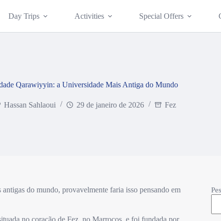
Day Trips
Activities
Special Offers
dade Qarawiyyin: a Universidade Mais Antiga do Mundo
Hassan Sahlaoui
29 de janeiro de 2026
Fez
ais antigas do mundo, provavelmente faria isso pensando em
Pes
situada no coração de Fez, no Marrocos, e foi fundada por