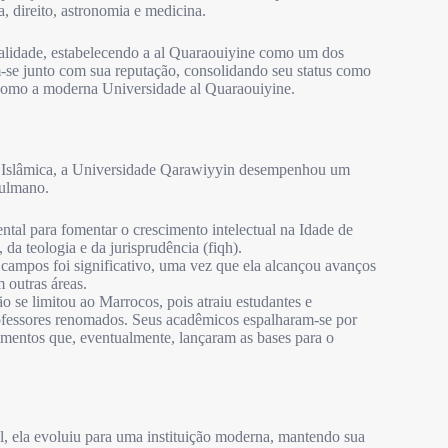
, direito, astronomia e medicina.
realidade, estabelecendo a al Quaraouiyine como um dos
m-se junto com sua reputação, consolidando seu status como
 como a moderna Universidade al Quaraouiyine.
ro Islâmica, a Universidade Qarawiyyin desempenhou um
çulmano.
tal para fomentar o crescimento intelectual na Idade de
a teologia e da jurisprudência (fiqh).
campos foi significativo, uma vez que ela alcançou avanços
m outras áreas.
 se limitou ao Marrocos, pois atraiu estudantes e
professores renomados. Seus acadêmicos espalharam-se por
mentos que, eventualmente, lançaram as bases para o
, ela evoluiu para uma instituição moderna, mantendo sua