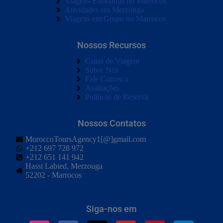
Viagens Estudantis no Marrocos
Atividades em Merzouga
Viagens em Grupo no Marrocos
Nossos Recursos
Guias de Viagem
Sobre Nós
Fale Conosco
Avaliações
Políticas de Reserva
Nossos Contatos
MoroccoToursAgency1[@]gmail.com
+212 697 728 972
+212 651 141 942
Hassi Labied, Merzouga
52202 - Marrocos
Siga-nos em