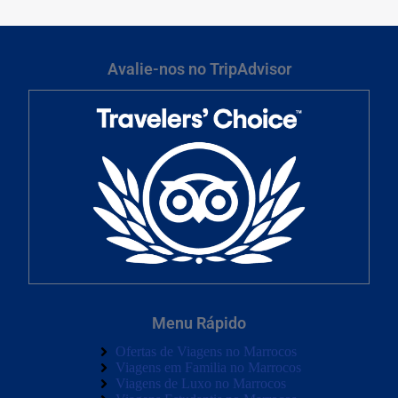
Avalie-nos no TripAdvisor
Menu Rápido
Ofertas de Viagens no Marrocos
Viagens em Familia no Marrocos
Viagens de Luxo no Marrocos