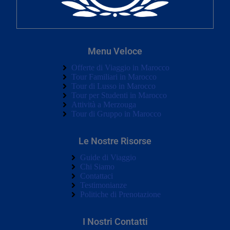
Menu Veloce
Offerte di Viaggio in Marocco
Tour Familiari in Marocco
Tour di Lusso in Marocco
Tour per Studenti in Marocco
Attività a Merzouga
Tour di Gruppo in Marocco
Le Nostre Risorse
Guide di Viaggio
Chi Siamo
Contattaci
Testimonianze
Politiche di Prenotazione
I Nostri Contatti