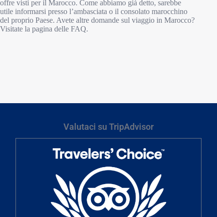
offre visti per il Marocco. Come abbiamo già detto, sarebbe
utile informarsi presso l’ambasciata o il consolato marocchino
del proprio Paese. Avete altre domande sul viaggio in Marocco?
Visitate la pagina delle FAQ.
Valutaci su TripAdvisor