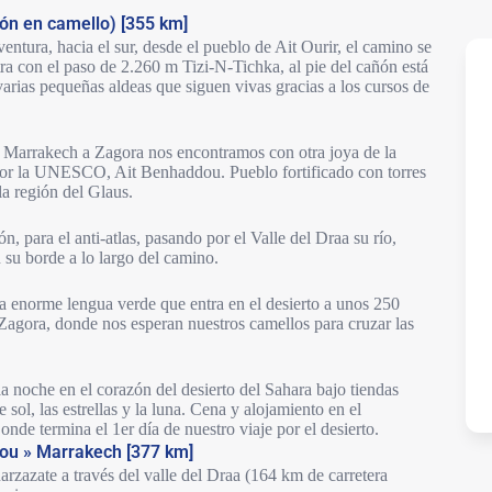
ión en camello) [355 km]
tura, hacia el sur, desde el pueblo de Ait Ourir, el camino se
ra con el paso de 2.260 m Tizi-N-Tichka, al pie del cañón está
arias pequeñas aldeas que siguen vivas gracias a los cursos de
e Marrakech a Zagora nos encontramos con otra joya de la
por la UNESCO, Ait Benhaddou. Pueblo fortificado con torres
a región del Glaus.
, para el anti-atlas, pasando por el Valle del Draa su río,
su borde a lo largo del camino.
 enorme lengua verde que entra en el desierto a unos 250
 Zagora, donde nos esperan nuestros camellos para cruzar las
 noche en el corazón del desierto del Sahara bajo tiendas
sol, las estrellas y la luna. Cena y alojamiento en el
de termina el 1er día de nuestro viaje por el desierto.
dou » Marrakech [377 km]
rzazate a través del valle del Draa (164 km de carretera