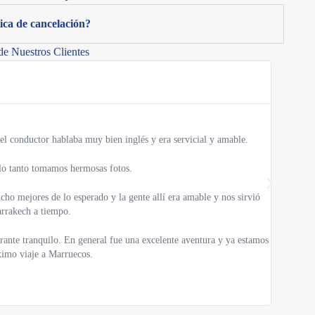
ica de cancelación?
de Nuestros Clientes
Una de las
 el conductor hablaba muy bien inglés y era servicial y amable.
Estábamos 
lo tanto tomamos hermosas fotos.
Tu vida es
ho mejores de lo esperado y la gente allí era amable y nos sirvió
Me alegro 
rrakech a tiempo.
El conduct
rante tranquilo. En general fue una excelente aventura y ya estamos
llevó a lug
ximo viaje a Marruecos.
Además, el
ganas de h