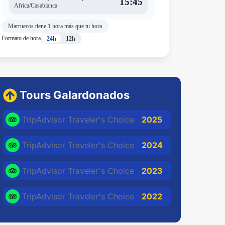
15:45
Africa/Casablanca
Marruecos tiene 1 hora más que tu hora
Formato de hora
24h
12h
Tours Galardonados
TripAdvisor Traveler's Choice
2025
TripAdvisor Traveler's Choice
2024
TripAdvisor Traveler's Choice
2023
TripAdvisor Traveler's Choice
2022