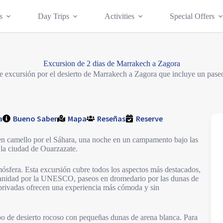
s
Day Trips
Activities
Special Offers
Excursion de 2 dias de Marrakech a Zagora
e excursión por el desierto de Marrakech a Zagora que incluye un pase
a
Bueno Saber
Mapa
Reseñas
Reserve
en camello por el Sáhara, una noche en un campamento bajo las
 la ciudad de Ouarzazate.
mósfera. Esta excursión cubre todos los aspectos más destacados,
manidad por la UNESCO, paseos en dromedario por las dunas de
 privadas ofrecen una experiencia más cómoda y sin
ipo de desierto rocoso con pequeñas dunas de arena blanca. Para