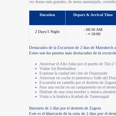
ver dunas más grandes, de arena anaranjada, conside
Duration
Depart & Arrival Time
- 08:30 AM
2 Days/1 Night
- ≈ 18:00
Destacados de la Excursion de 2 dias de Marrakech 
Estos son los puntos más destacados de la excurs
Atravesar el Alto Atlas por el puerto de Tizi n
Visitar Ait Benhaddou
Explorar la ciudad del cine de Ouarzazate
Atravesar en coche el pintoresco Valle del Dra
Excursión en camello por el desierto de Zagor
Pase una noche en un campamento en el desier
Disfrute de una cena bereber y música alrededo
Visita a la histórica Kasbah de Tamnougalt
Itinerario de 2 días por el desierto de Zagora
Este es el itinerario de la ruta de 2 días por el de