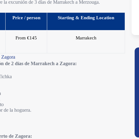
re la excursión de 3 días de Marrakech a Merzouga.
Price / person
Starting & Ending Location
From €145
Marrakech
a Zagora
ión de 2 días de Marrakech a Zagora:
’Tichka
a
a
to
r de la hoguera.
sierto de Zagora: