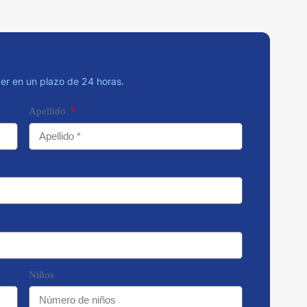
hora y Pague Después
r en un plazo de 24 horas.
Apellido
Niños