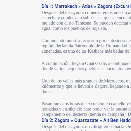
Día 1: Marrakech » Atlas » Zagora (Excurs
Después del desayuno, comenzaremos nuestra aven
estrecha y comienza a subir hasta que se encuent
mojado con el río Tamesna. Se pueden detectar v
agua, como los pueblos de hojalata.
Continuando nuestro recorrido por el desierto d
región, declarada Patrimonio de la Humanidad 
almenadas, es una de las Kasbahs más bellas de l
A continuación, llega a Ouarzazate, a continuación
donde varios pequeños pueblos se encuentran en 
Uno de los valles más grandes de Marruecos, una
kilómetros y que le llevará a Zagora, llegando a
dunas.
Pasaremos dos horas de excursión en camello y la
nómadas y en silencio para poder ver la puesta de 
campamento del desierto (tienda de campaña). Don
Día 2: Zagora » Ouarzazate » Ait Ben Had
Después del desayuno, nos dirigiremos hacia Oua