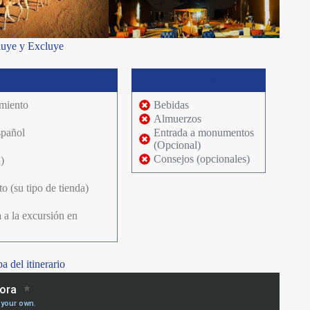
luye y Excluye
El precio Excluye
amiento
Bebidas
Almuerzos
spañol
Entrada a monumentos
(Opcional)
Consejos (opcionales)
)
o (su tipo de tienda)
 a la excursión en
 del itinerario