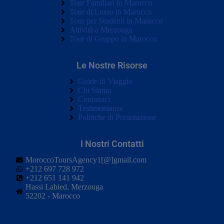
Tour Familiari in Marocco
Tour di Lusso in Marocco
Tour per Studenti in Marocco
Attività a Merzouga
Tour di Gruppo in Marocco
Le Nostre Risorse
Guide di Viaggio
Chi Siamo
Contattaci
Testimonianze
Politiche di Prenotazione
I Nostri Contatti
MoroccoToursAgency1[@]gmail.com
+212 697 728 972
+212 651 141 942
Hassi Labied, Merzouga
52202 - Marocco