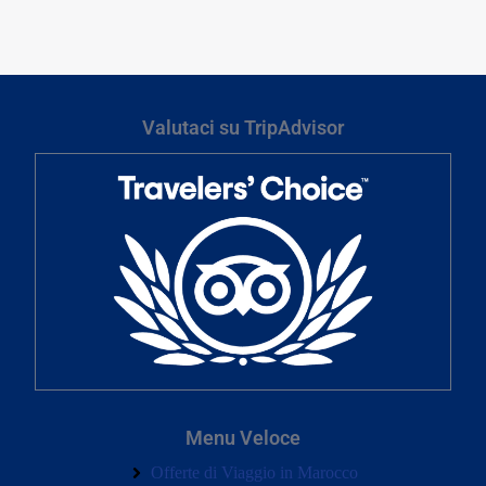
Valutaci su TripAdvisor
Menu Veloce
Offerte di Viaggio in Marocco