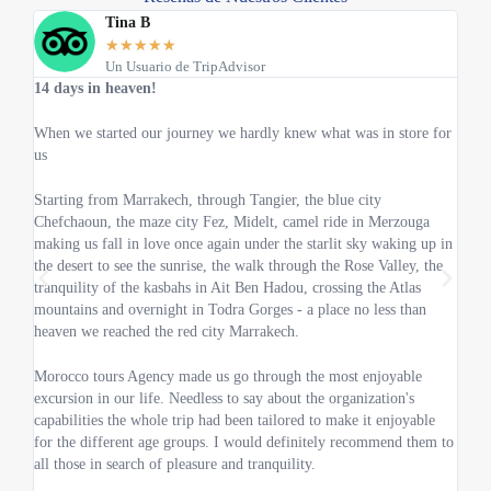
Tina B
★
★
★
★
★
Un Usuario de TripAdvisor
14 days in heaven!
Viaj
When we started our journey we hardly knew what was in store for
¡Nues
us
incre
Starting from Marrakech, through Tangier, the blue city
Nues
Chefchaoun, the maze city Fez, Midelt, camel ride in Merzouga
plani
making us fall in love once again under the starlit sky waking up in
the desert to see the sunrise, the walk through the Rose Valley, the
Nos 
tranquility of the kasbahs in Ait Ben Hadou, crossing the Atlas
mountains and overnight in Todra Gorges - a place no less than
El p
heaven we reached the red city Marrakech.
desie
Morocco tours Agency made us go through the most enjoyable
Vimo
excursion in our life. Needless to say about the organization's
líne
capabilities the whole trip had been tailored to make it enjoyable
Agenc
for the different age groups. I would definitely recommend them to
meno
all those in search of pleasure and tranquility.
Este