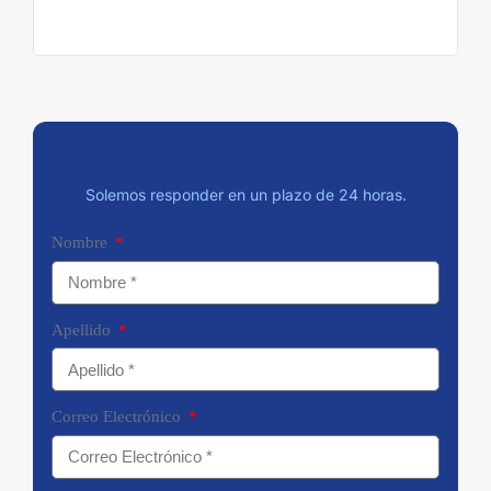
enca
Reserve Ahora y Pague Después
Solemos responder en un plazo de 24 horas.
Nombre
Apellido
Correo Electrónico