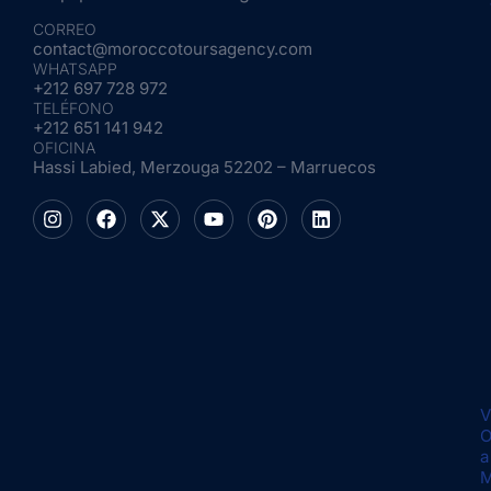
CORREO
contact@moroccotoursagency.com
WHATSAPP
+212 697 728 972
TELÉFONO
+212 651 141 942
OFICINA
Hassi Labied, Merzouga 52202 – Marruecos
V
O
a
M