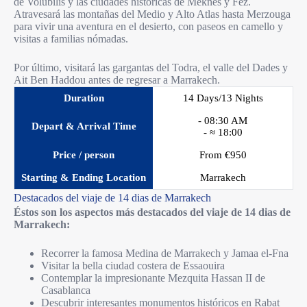
de Volubilis y las ciudades históricas de Meknes y Fez.
Atravesará las montañas del Medio y Alto Atlas hasta Merzouga
para vivir una aventura en el desierto, con paseos en camello y
visitas a familias nómadas.
Por último, visitará las gargantas del Todra, el valle del Dades y
Ait Ben Haddou antes de regresar a Marrakech.
Duration
14 Days/13 Nights
- 08:30 AM
Depart & Arrival Time
- ≈ 18:00
Price / person
From €950
Starting & Ending Location
Marrakech
Destacados del viaje de 14 dias de Marrakech
Éstos son los aspectos más destacados del viaje de 14 dias de
Marrakech:
Recorrer la famosa Medina de Marrakech y Jamaa el-Fna
Visitar la bella ciudad costera de Essaouira
Contemplar la impresionante Mezquita Hassan II de
Casablanca
Descubrir interesantes monumentos históricos en Rabat