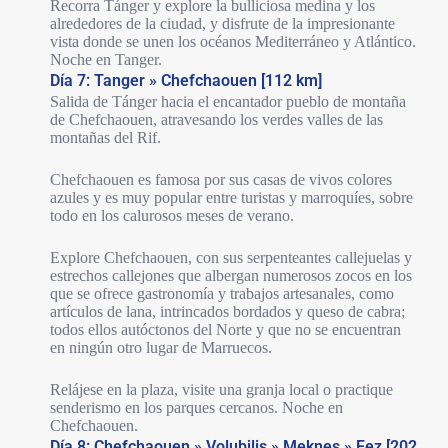
Recorra Tánger y explore la bulliciosa medina y los
alrededores de la ciudad, y disfrute de la impresionante
vista donde se unen los océanos Mediterráneo y Atlántico.
Noche en Tanger.
Día 7: Tanger » Chefchaouen [112 km]
Salida de Tánger hacia el encantador pueblo de montaña
de Chefchaouen, atravesando los verdes valles de las
montañas del Rif.
Chefchaouen es famosa por sus casas de vivos colores
azules y es muy popular entre turistas y marroquíes, sobre
todo en los calurosos meses de verano.
Explore Chefchaouen, con sus serpenteantes callejuelas y
estrechos callejones que albergan numerosos zocos en los
que se ofrece gastronomía y trabajos artesanales, como
artículos de lana, intrincados bordados y queso de cabra;
todos ellos autóctonos del Norte y que no se encuentran
en ningún otro lugar de Marruecos.
Relájese en la plaza, visite una granja local o practique
senderismo en los parques cercanos. Noche en
Chefchaouen.
Día 8: Chefchaouen » Volubilis » Meknes » Fez [202