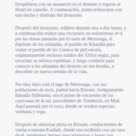
Despiértese con un amanecer en el desierto y regrese al
Hotel en camello. A continuación, podrá refrescarse con
una ducha y disfrutar del desayuno.
Después del desayuno, relájese durante una o dos horas, y
a continuación realice una excursión en todoterreno 4×4
por las dunas pasando por el oasis de Merzouga, el
depósito de los nómadas, el pueblo de Khamlia para
visitar el pueblo de los Gnawa de piel oscura,
originariamente esclavos traídos del África negra, para
escuchar su música espiritual, y luego continúe para
conocer a los nómadas del desierto en sus tiendas, y
descubrir un nuevo sentido de la vida.
No muy lejos está el lago de Merzouga, con sus
poblaciones de aves, partirá hacia Rissani. Antiguamente
llamada Sijilmassa, era el punto de encuentro de las
caravanas de la sal, procedentes de Tombuctú, en Mali.
Aquí paseará por el zoco, donde se venden especias,
verduras y ropa.
Después de almorzar pizza en Rissani, conduciremos de
vuelta a nuestra Kasbah, donde nos recibirán con un vaso
de té, tendremos tiempo para relajarnos y luego nos