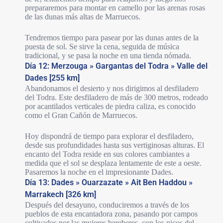
prepararemos para montar en camello por las arenas rosas
de las dunas más altas de Marruecos.
Tendremos tiempo para pasear por las dunas antes de la
puesta de sol. Se sirve la cena, seguida de música
tradicional, y se pasa la noche en una tienda nómada.
Día 12: Merzouga » Gargantas del Todra » Valle del
Dades [255 km]
Abandonamos el desierto y nos dirigimos al desfiladero
del Todra. Este desfiladero de más de 300 metros, rodeado
por acantilados verticales de piedra caliza, es conocido
como el Gran Cañón de Marruecos.
Hoy dispondrá de tiempo para explorar el desfiladero,
desde sus profundidades hasta sus vertiginosas alturas. El
encanto del Todra reside en sus colores cambiantes a
medida que el sol se desplaza lentamente de este a oeste.
Pasaremos la noche en el impresionante Dades.
Día 13: Dades » Ouarzazate » Ait Ben Haddou »
Marrakech [326 km]
Después del desayuno, conduciremos a través de los
pueblos de esta encantadora zona, pasando por campos
cultivados por las mujeres bereberes, con los picos del