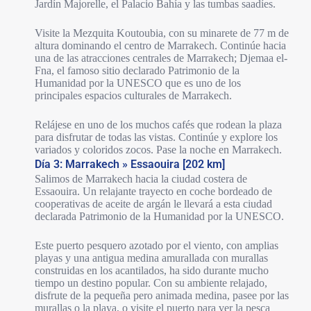
Jardín Majorelle, el Palacio Bahía y las tumbas saadíes.
Visite la Mezquita Koutoubia, con su minarete de 77 m de
altura dominando el centro de Marrakech. Continúe hacia
una de las atracciones centrales de Marrakech; Djemaa el-
Fna, el famoso sitio declarado Patrimonio de la
Humanidad por la UNESCO que es uno de los
principales espacios culturales de Marrakech.
Relájese en uno de los muchos cafés que rodean la plaza
para disfrutar de todas las vistas. Continúe y explore los
variados y coloridos zocos. Pase la noche en Marrakech.
Día 3: Marrakech » Essaouira [202 km]
Salimos de Marrakech hacia la ciudad costera de
Essaouira. Un relajante trayecto en coche bordeado de
cooperativas de aceite de argán le llevará a esta ciudad
declarada Patrimonio de la Humanidad por la UNESCO.
Este puerto pesquero azotado por el viento, con amplias
playas y una antigua medina amurallada con murallas
construidas en los acantilados, ha sido durante mucho
tiempo un destino popular. Con su ambiente relajado,
disfrute de la pequeña pero animada medina, pasee por las
murallas o la playa, o visite el puerto para ver la pesca