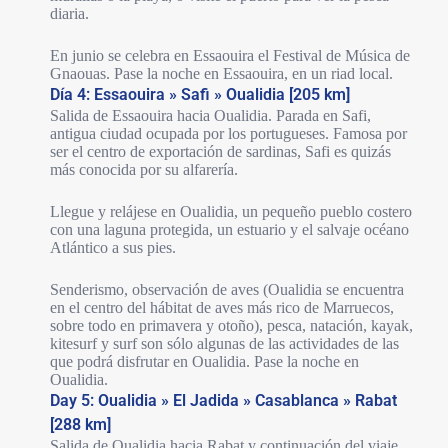
diaria.
En junio se celebra en Essaouira el Festival de Música de
Gnaouas. Pase la noche en Essaouira, en un riad local.
Día 4: Essaouira » Safi » Oualidia [205 km]
Salida de Essaouira hacia Oualidia. Parada en Safi,
antigua ciudad ocupada por los portugueses. Famosa por
ser el centro de exportación de sardinas, Safi es quizás
más conocida por su alfarería.
Llegue y relájese en Oualidia, un pequeño pueblo costero
con una laguna protegida, un estuario y el salvaje océano
Atlántico a sus pies.
Senderismo, observación de aves (Oualidia se encuentra
en el centro del hábitat de aves más rico de Marruecos,
sobre todo en primavera y otoño), pesca, natación, kayak,
kitesurf y surf son sólo algunas de las actividades de las
que podrá disfrutar en Oualidia. Pase la noche en
Oualidia.
Day 5: Oualidia » El Jadida » Casablanca » Rabat
[288 km]
Salida de Oualidia hacia Rabat y continuación del viaje