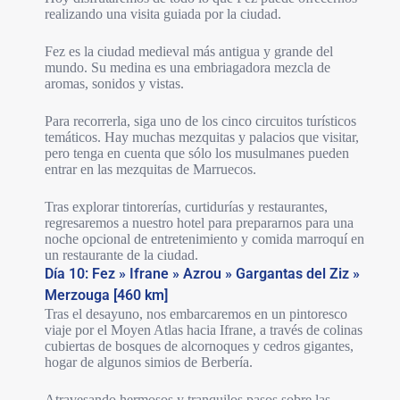
realizando una visita guiada por la ciudad.
Fez es la ciudad medieval más antigua y grande del
mundo. Su medina es una embriagadora mezcla de
aromas, sonidos y vistas.
Para recorrerla, siga uno de los cinco circuitos turísticos
temáticos. Hay muchas mezquitas y palacios que visitar,
pero tenga en cuenta que sólo los musulmanes pueden
entrar en las mezquitas de Marruecos.
Tras explorar tintorerías, curtidurías y restaurantes,
regresaremos a nuestro hotel para prepararnos para una
noche opcional de entretenimiento y comida marroquí en
un restaurante de la ciudad.
Día 10: Fez » Ifrane » Azrou » Gargantas del Ziz »
Merzouga [460 km]
Tras el desayuno, nos embarcaremos en un pintoresco
viaje por el Moyen Atlas hacia Ifrane, a través de colinas
cubiertas de bosques de alcornoques y cedros gigantes,
hogar de algunos simios de Berbería.
Atravesando hermosos y tranquilos pasos sobre las