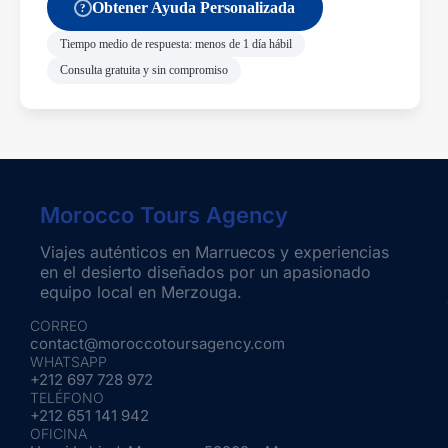
Obtener Ayuda Personalizada
?
Tiempo medio de respuesta: menos de 1 día hábil
Consulta gratuita y sin compromiso
Morocco Tours Agency
Viajes auténticos en Marruecos y experiencias
en el desierto diseñados por un apasionado
equipo local en Merzouga.
CORREO
contact@moroccotoursagency.com
WHATSAPP
+212 697 728 972
TELÉFONO
+212 651 141 942
OFICINA