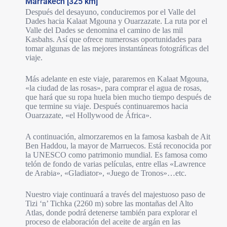
Marrakech [325 km]
Después del desayuno, conduciremos por el Valle del
Dades hacia Kalaat Mgouna y Ouarzazate. La ruta por el
Valle del Dades se denomina el camino de las mil
Kasbahs. Así que ofrece numerosas oportunidades para
tomar algunas de las mejores instantáneas fotográficas del
viaje.
Más adelante en este viaje, pararemos en Kalaat Mgouna,
«la ciudad de las rosas», para comprar el agua de rosas,
que hará que su ropa huela bien mucho tiempo después de
que termine su viaje. Después continuaremos hacia
Ouarzazate, «el Hollywood de África».
A continuación, almorzaremos en la famosa kasbah de Ait
Ben Haddou, la mayor de Marruecos. Está reconocida por
la UNESCO como patrimonio mundial. Es famosa como
telón de fondo de varias películas, entre ellas «Lawrence
de Arabia», «Gladiator», «Juego de Tronos»…etc.
Nuestro viaje continuará a través del majestuoso paso de
Tizi ‘n’ Tichka (2260 m) sobre las montañas del Alto
Atlas, donde podrá detenerse también para explorar el
proceso de elaboración del aceite de argán en las