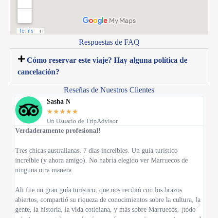
Respuestas de FAQ
Cómo reservar este viaje? Hay alguna política de
cancelación?
Reseñas de Nuestros Clientes
Sasha N
★
★
★
★
★
Un Usuario de TripAdvisor
Verdaderamente profesional!
Una 
Tres chicas australianas. 7 días increíbles. Un guía turístico
Hicim
increíble (y ahora amigo). No habría elegido ver Marruecos de
pequ
ninguna otra manera.
antes
el vi
Ali fue un gran guía turístico, que nos recibió con los brazos
abiertos, compartió su riqueza de conocimientos sobre la cultura, la
Es ex
gente, la historia, la vida cotidiana, y más sobre Marruecos, ¡todo
todav