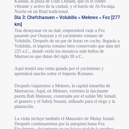
Kasbah, la plaza de Utah Lhmam, que es el centro
vibrante y activo de la ciudad, y el barrio de Al-Swaiqa.
Noche en un Riad tradicional.
Día 3: Chefchaouen » Volubilis » Meknes » Fez [277
km]
Tras desayunar en su riad, emprenderá viaje a Fez
pasando por Ouazzan y el yacimiento romano de
Volubilis. Después de un par de horas en coche, llegarás a
Volubilis, el imperio romano bien conservado que data del
225 a.C., donde verás los mosaicos más bellos de
Marruecos que datan del siglo III a.C..
Aquí tendrá una visita guiada por el yacimiento y
aprenderá mucho sobre el Imperio Romano.
Después viajaremos a Meknes, la capital ismaelita de
Marruecos. Aquí, en Meknes, veremos la fascinante
puerta Bab Mansour, construida por el sultán My Ismail;
el granero y el Sahrij Souani, utilizado para el riego y la
plantación.
La visita incluye también el Mausoleo de Mulay Ismail.
Después continuaremos por la autopista hasta Fez.
Finalmente, alojamiento en un lujoso riad de la medina.