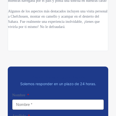
mientras navegaba por el país y ponía una sonrisa en nuestras caras!
parte
Algunos de los aspectos más destacados incluyen una visita personal
Nos 
a Chefchouen, montar en camello y acampar en el desierto del
los s
Sahara. Fue realmente una experiencia inolvidable, ¡tienes que
vivirla por ti mismo! No le defraudará.
Todo 
gente
Marru
como
Reserve Ahora y Pague Después
Solemos responder en un plazo de 24 horas.
Nombre
Apellido