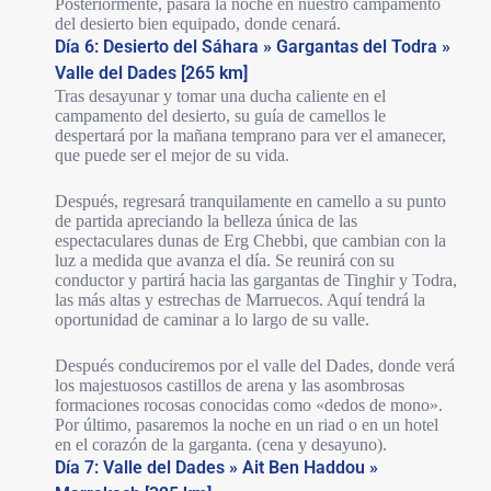
Posteriormente, pasará la noche en nuestro campamento
del desierto bien equipado, donde cenará.
Día 6: Desierto del Sáhara » Gargantas del Todra »
Valle del Dades [265 km]
Tras desayunar y tomar una ducha caliente en el
campamento del desierto, su guía de camellos le
despertará por la mañana temprano para ver el amanecer,
que puede ser el mejor de su vida.
Después, regresará tranquilamente en camello a su punto
de partida apreciando la belleza única de las
espectaculares dunas de Erg Chebbi, que cambian con la
luz a medida que avanza el día. Se reunirá con su
conductor y partirá hacia las gargantas de Tinghir y Todra,
las más altas y estrechas de Marruecos. Aquí tendrá la
oportunidad de caminar a lo largo de su valle.
Después conduciremos por el valle del Dades, donde verá
los majestuosos castillos de arena y las asombrosas
formaciones rocosas conocidas como «dedos de mono».
Por último, pasaremos la noche en un riad o en un hotel
en el corazón de la garganta. (cena y desayuno).
Día 7: Valle del Dades » Ait Ben Haddou »