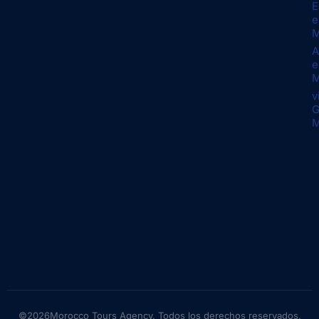
E
e
M
A
e
M
v
G
M
©2026Morocco Tours Agency. Todos los derechos reservados.