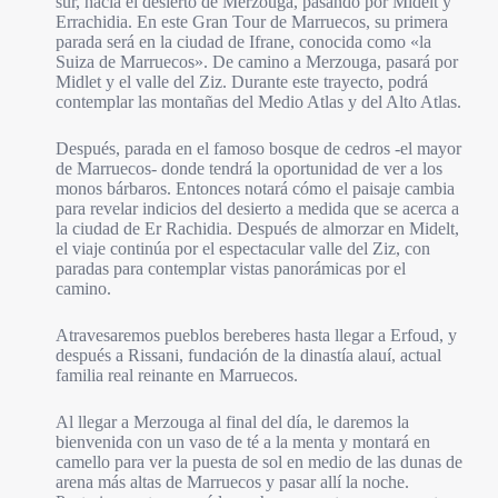
sur, hacia el desierto de Merzouga, pasando por Midelt y
Errachidia. En este Gran Tour de Marruecos, su primera
parada será en la ciudad de Ifrane, conocida como «la
Suiza de Marruecos». De camino a Merzouga, pasará por
Midlet y el valle del Ziz. Durante este trayecto, podrá
contemplar las montañas del Medio Atlas y del Alto Atlas.
Después, parada en el famoso bosque de cedros -el mayor
de Marruecos- donde tendrá la oportunidad de ver a los
monos bárbaros. Entonces notará cómo el paisaje cambia
para revelar indicios del desierto a medida que se acerca a
la ciudad de Er Rachidia. Después de almorzar en Midelt,
el viaje continúa por el espectacular valle del Ziz, con
paradas para contemplar vistas panorámicas por el
camino.
Atravesaremos pueblos bereberes hasta llegar a Erfoud, y
después a Rissani, fundación de la dinastía alauí, actual
familia real reinante en Marruecos.
Al llegar a Merzouga al final del día, le daremos la
bienvenida con un vaso de té a la menta y montará en
camello para ver la puesta de sol en medio de las dunas de
arena más altas de Marruecos y pasar allí la noche.