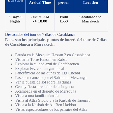
Duration
Arrival Time
person
Location
7 Days/6
- 08:30 AM
From
Casablanca to
Nights
-
≈
18:00
€550
Marrakech
Destacados del tour de 7 días de Casablanca
Estos son los principales puntos de interés del tour de 7 días
de Casablanca a Marrakech:
Parada en la Mezquita Hassan 2 en Casablanca
Visitar la Torre Hassan en Rabat
Explorar la ciudad azul de Chefchaouen
Explorar Fez con un guía local
Panorámicas de las dunas de Erg Chebbi
Paseo en camello por el Sáhara de Merzouga
Ver la puesta de sol sobre las dunas
Cena y fiesta alrededor de la hoguera
Acampada en el desierto de Merzouga
Visita a una familia nómada
Visita al Atlas Studio y a la Kasbah de Taourirt
Visita a la Kasbah de Ait Ben Haddou
Vistas espectaculares de los paisajes del Atlas