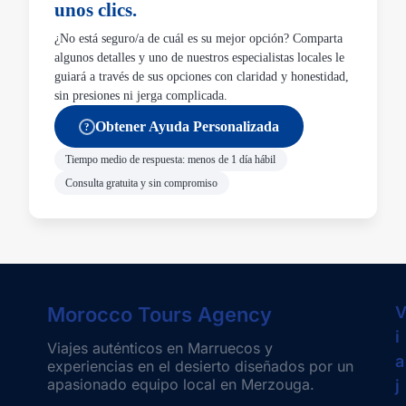
unos clics.
¿No está seguro/a de cuál es su mejor opción? Comparta
algunos detalles y uno de nuestros especialistas locales le
guiará a través de sus opciones con claridad y honestidad,
sin presiones ni jerga complicada.
Obtener Ayuda Personalizada
?
Tiempo medio de respuesta: menos de 1 día hábil
Consulta gratuita y sin compromiso
Morocco Tours Agency
i
Viajes auténticos en Marruecos y
a
experiencias en el desierto diseñados por un
apasionado equipo local en Merzouga.
j