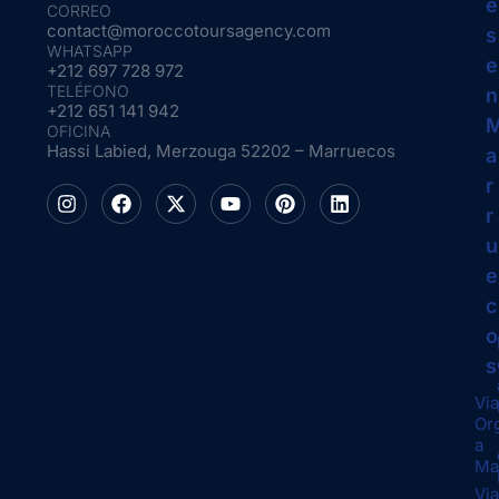
e
CORREO
contact@moroccotoursagency.com
s
WHATSAPP
e
+212 697 728 972
TELÉFONO
n
+212 651 141 942
OFICINA
Hassi Labied, Merzouga 52202 – Marruecos
a
r
r
u
e
c
o
s
Via
Or
a
Ma
Via