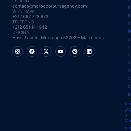
CORREO
contact@moroccotoursagency.com
s
WHATSAPP
e
+212 697 728 972
TELÉFONO
n
+212 651 141 942
OFICINA
Hassi Labied, Merzouga 52202 – Marruecos
a
r
r
u
e
c
o
s
Via
Or
a
Ma
Via