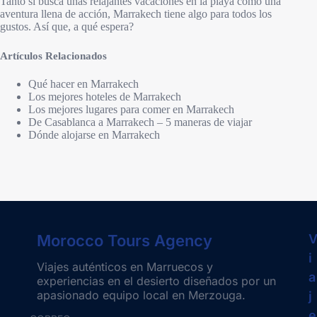
Tanto si busca unas relajantes vacaciones en la playa como una
aventura llena de acción, Marrakech tiene algo para todos los
gustos. Así que, a qué espera?
Artículos Relacionados
Qué hacer en Marrakech
Los mejores hoteles de Marrakech
Los mejores lugares para comer en Marrakech
De Casablanca a Marrakech – 5 maneras de viajar
Dónde alojarse en Marrakech
Morocco Tours Agency
i
Viajes auténticos en Marruecos y
a
experiencias en el desierto diseñados por un
apasionado equipo local en Merzouga.
j
e