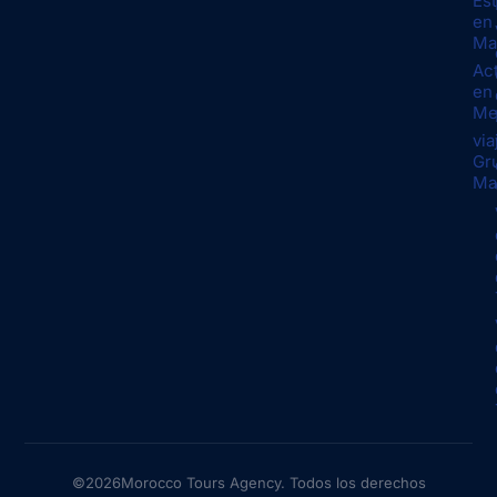
Es
en
Ma
Ac
en
Me
via
Gr
Ma
©2026Morocco Tours Agency. Todos los derechos